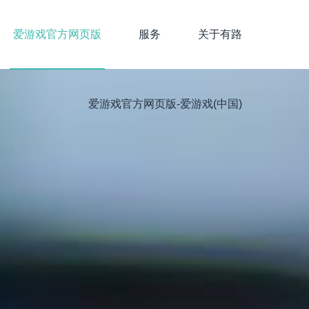
爱游戏官方网页版
服务
关于有路
爱游戏官方网页版-爱游戏(中国)