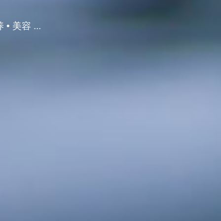
• 美容 ...